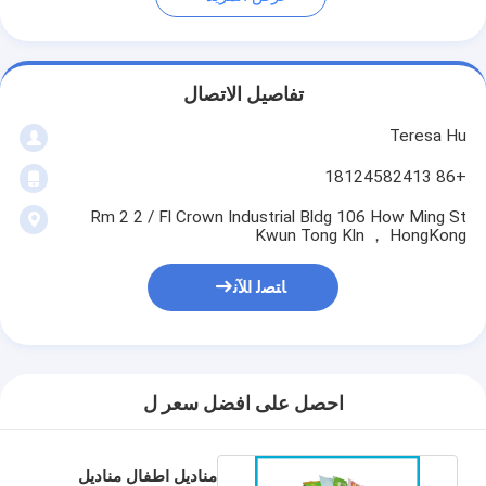
تفاصيل الاتصال
Teresa Hu
+86 18124582413
Rm 2 2 / Fl Crown Industrial Bldg 106 How Ming St
Kwun Tong Kln ， HongKong
ﺎﺘﺼﻟ ﺍﻶﻧ
احصل على افضل سعر ل
مناديل اطفال مناديل