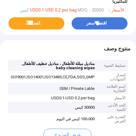
للبكتيريا
الأسعار：USD0.1-USD 0.2 per bag
MOQ：30000 كيس
افضل سعر
ﺎﺘﺼﻟ ﺍﻶﻧ
منتوج وصف
,
مناديل مبللة للأطفال ، مناديل تنظيف للأطفال
تسليط الضوء
baby cleaning wipes
إصدار
ISO9001,ISO14001,ISO13485,CE,FDA,SGS,GMP
الشهادات
اسم العلامة
OEM / Private Lable
التجارية
الأسعار
USD0.1-USD 0.2 per bag
الحد الأدنى
30000 كيس
لكمية
القدرة على
100،000 كيس في اليوم
العرض
عرض المزيد