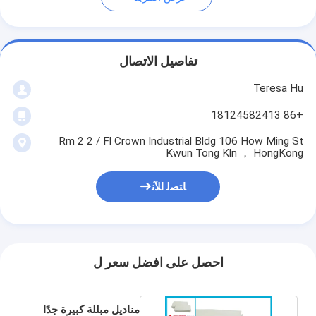
تفاصيل الاتصال
Teresa Hu
+86 18124582413
Rm 2 2 / Fl Crown Industrial Bldg 106 How Ming St
Kwun Tong Kln ， HongKong
ﺎﺘﺼﻟ ﺍﻶﻧ
احصل على افضل سعر ل
مناديل مبللة كبيرة جدًا