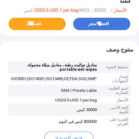
قطعة
الأسعار：USD0.5-USD 1 per bag
MOQ：30000 كيس
افضل سعر
ﺎﺘﺼﻟ ﺍﻶﻧ
منتوج وصف
,
مناديل تواليت رطبة ، مناديل مبللة محمولة
تسليط الضوء
portable wet wipes
إصدار
ISO9001,ISO14001,ISO13485,CE,FDA,SGS,GMP
الشهادات
اسم العلامة
OEM / Private Lable
التجارية
الأسعار
USD0.5-USD 1 per bag
الحد الأدنى
30000 كيس
لكمية
القدرة على
800000 كيس في اليوم
العرض
عرض المزيد