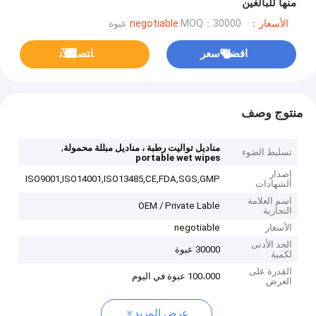
منها للبالغين
الأسعار：negotiable
MOQ：30000 عبوة
افضل سعر
ﺎﺘﺼﻟ ﺍﻶﻧ
منتوج وصف
,
مناديل تواليت رطبة ، مناديل مبللة محمولة
تسليط الضوء
portable wet wipes
إصدار
ISO9001,ISO14001,ISO13485,CE,FDA,SGS,GMP
الشهادات
اسم العلامة
OEM / Private Lable
التجارية
الأسعار
negotiable
الحد الأدنى
30000 عبوة
لكمية
القدرة على
100،000 عبوة في اليوم
العرض
عرض المزيد