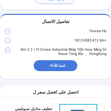
تفاصيل الاتصال
Teresa Hu
+86 18124582413
Rm 2 2 / Fl Crown Industrial Bldg 106 How Ming St
Kwun Tong Kln ， HongKong
ﺎﺘﺼﻟ ﺍﻶﻧ
احصل على افضل سعر ل
تنظيف مناديل سبونليس