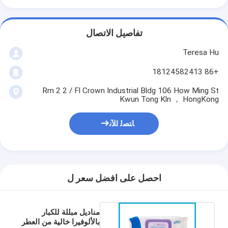
تفاصيل الاتصال
Teresa Hu
+86 18124582413
Rm 2 2 / Fl Crown Industrial Bldg 106 How Ming St
Kwun Tong Kln ， HongKong
ﺎﺘﺼﻟ ﺍﻶﻧ
احصل على افضل سعر ل
مناديل مبللة للكبار
بالألوفيرا خالية من العطر