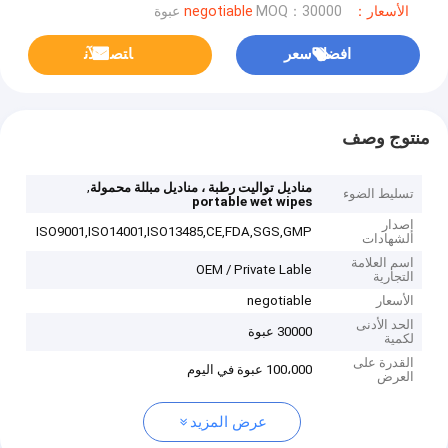
الأسعار：negotiable
MOQ：30000 عبوة
افضل سعر
ﺎﺘﺼﻟ ﺍﻶﻧ
منتوج وصف
,
مناديل تواليت رطبة ، مناديل مبللة محمولة
تسليط الضوء
portable wet wipes
إصدار
ISO9001,ISO14001,ISO13485,CE,FDA,SGS,GMP
الشهادات
اسم العلامة
OEM / Private Lable
التجارية
الأسعار
negotiable
الحد الأدنى
30000 عبوة
لكمية
القدرة على
100،000 عبوة في اليوم
العرض
عرض المزيد