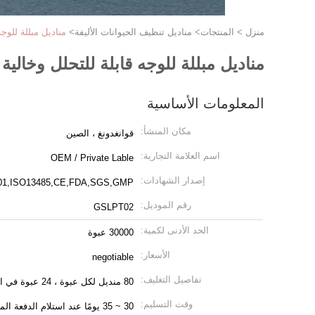
منزل
>
المنتجات
>
مناديل تنظيف الحيوانات الأليفة
>
مناديل مبللة للوج
مناديل مبللة للوجه قابلة للتحلل وخالي
المعلومات الأساسية
مكان المنشأ:
قوانغدونغ ، الصين
اسم العلامة التجارية:
OEM / Private Lable
إصدار الشهادات:
01,ISO13485,CE,FDA,SGS,GMP
رقم الموديل:
GSLPT02
الحد الأدنى لكمية:
30000 عبوة
الأسعار:
negotiable
تفاصيل التغليف:
80 منديل لكل عبوة ، 24 عبوة في الكرتون (تعبئة قياسية)
وقت التسليم:
30 ~ 35 يومًا عند استلام الدفعة المقدمة ، 20 ~ 25 يومًا للطلب المتكرر