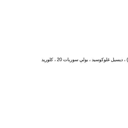
ماء ، جلسرين ، عصير أوراق الصبار ، لانولين ، مستخلص زهرة شاموميلا ريكوتيتا (ماتريكاريا) ، خلاصة لافاندولا أنجستيفوليا (لافندر) ، ديسيل غلوكوسيد ، بولي سوربات 20 ، كلوريد