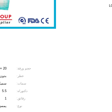
حجم ورقة:
20 × 15 سم
عطر:
بدون 
سمات:
سميكة
دكتوراه:
5.5
رقائق:
1
نوع:
يمسح