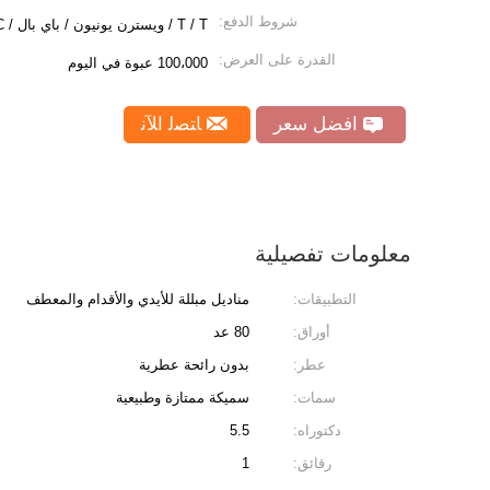
شروط الدفع:
T / T / ويسترن يونيون / باي بال / LC
القدرة على العرض:
100،000 عبوة في اليوم
افضل سعر
ﺎﺘﺼﻟ ﺍﻶﻧ
معلومات تفصيلية
التطبيقات:
مناديل مبللة للأيدي والأقدام والمعطف
أوراق:
80 عد
عطر:
بدون رائحة عطرية
سمات:
سميكة ممتازة وطبيعية
دكتوراه:
5.5
رقائق:
1