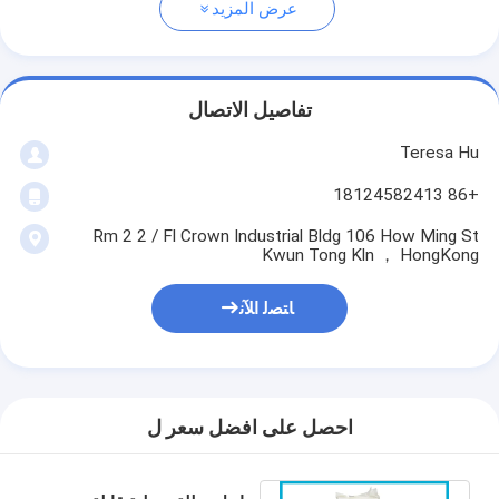
عرض المزيد
تفاصيل الاتصال
Teresa Hu
+86 18124582413
Rm 2 2 / Fl Crown Industrial Bldg 106 How Ming St
Kwun Tong Kln ， HongKong
ﺎﺘﺼﻟ ﺍﻶﻧ
احصل على افضل سعر ل