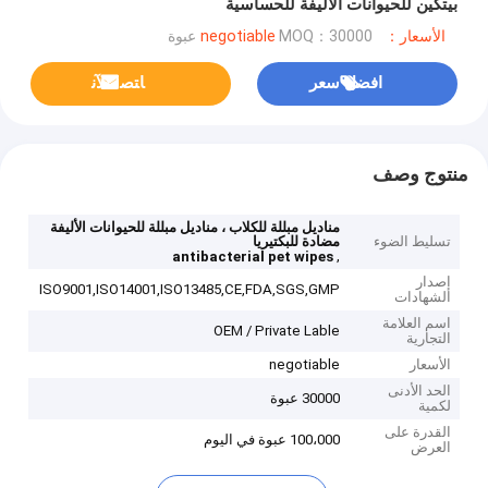
بيتكين للحيوانات الأليفة للحساسية
الأسعار：negotiable
MOQ：30000 عبوة
افضل سعر
ﺎﺘﺼﻟ ﺍﻶﻧ
منتوج وصف
مناديل مبللة للكلاب ، مناديل مبللة للحيوانات الأليفة
تسليط الضوء
مضادة للبكتيريا
,
antibacterial pet wipes
إصدار
ISO9001,ISO14001,ISO13485,CE,FDA,SGS,GMP
الشهادات
اسم العلامة
OEM / Private Lable
التجارية
الأسعار
negotiable
الحد الأدنى
30000 عبوة
لكمية
القدرة على
100،000 عبوة في اليوم
العرض