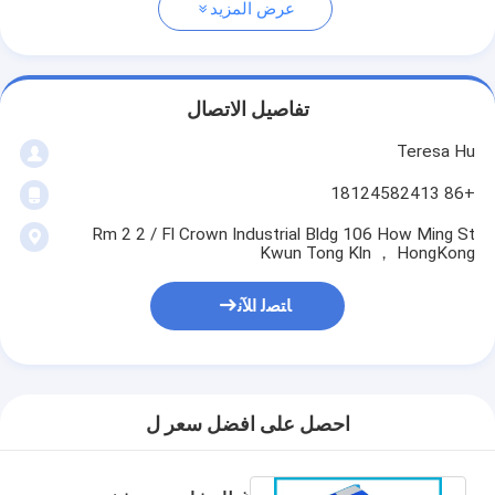
عرض المزيد
تفاصيل الاتصال
Teresa Hu
+86 18124582413
Rm 2 2 / Fl Crown Industrial Bldg 106 How Ming St
Kwun Tong Kln ， HongKong
ﺎﺘﺼﻟ ﺍﻶﻧ
احصل على افضل سعر ل