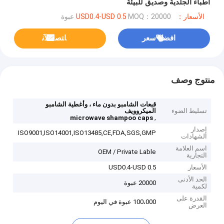
أطباء الجلدية وصديق للبيئة
الأسعار：USD0.4-USD 0.5
MOQ：20000 عبوة
افضل سعر
ﺎﺘﺼﻟ ﺍﻶﻧ
منتوج وصف
قبعات الشامبو بدون ماء ، وأغطية الشامبو
تسليط الضوء
الميكروويف
,
microwave shampoo caps
إصدار
ISO9001,ISO14001,ISO13485,CE,FDA,SGS,GMP
الشهادات
اسم العلامة
OEM / Private Lable
التجارية
الأسعار
USD0.4-USD 0.5
الحد الأدنى
20000 عبوة
لكمية
القدرة على
100،000 عبوة في اليوم
العرض