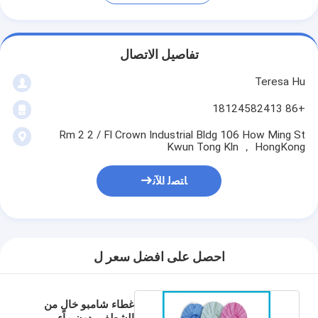
تفاصيل الاتصال
Teresa Hu
+86 18124582413
Rm 2 2 / Fl Crown Industrial Bldg 106 How Ming St
Kwun Tong Kln ， HongKong
ﺎﺘﺼﻟ ﺍﻶﻧ
احصل على افضل سعر ل
غطاء شامبو خالٍ من
الشطف بدون ماء