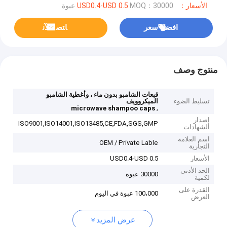
الأسعار：USD0.4-USD 0.5
MOQ：30000 عبوة
افضل سعر
ﺎﺘﺼﻟ ﺍﻶﻧ
منتوج وصف
قبعات الشامبو بدون ماء ، وأغطية الشامبو
تسليط الضوء
الميكروويف
,
microwave shampoo caps
إصدار
ISO9001,ISO14001,ISO13485,CE,FDA,SGS,GMP
الشهادات
اسم العلامة
OEM / Private Lable
التجارية
الأسعار
USD0.4-USD 0.5
الحد الأدنى
30000 عبوة
لكمية
القدرة على
100،000 عبوة في اليوم
العرض
عرض المزيد