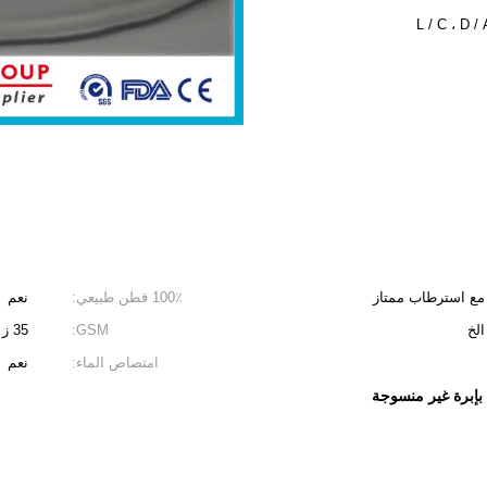
100٪ قطن طبيعي:
نعم
الخ
GSM:
35 ز
امتصاص الماء:
نعم
إبرة غير منسوجة