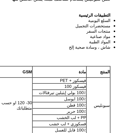
التطبيقات الرئيسية
السلع اليومية
مستحضرات التجميل
منتجات السفر
مواد صناعية
المواد الطبية
شاش ، وسادة صحية إلخ
المنتج
مادة
GSM
فيسكوز + PET
فيسكوز 100
100٪ بولي إيثيلين تيرفثالات
100٪ ايوسل
30- 120 او حسب
100٪ قطن
سبونليس
متطلباتك
100٪ حرير
PP + لب الخشب
فسكوزي + لب خشب
100٪ قابل للغسل