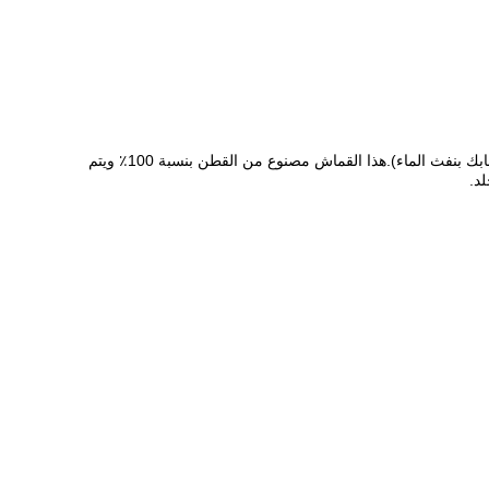
القطن سبونليس هو نسيج غير منسوج من سبونليس يتم إنتاجه عن طريق تشابك ألياف القطن بقوة بواسطة نفاثات مائية (قماش غير منسوج متشابك بنفث الماء).هذا القماش مصنوع من القطن بنسبة 100٪ ويتم
د.