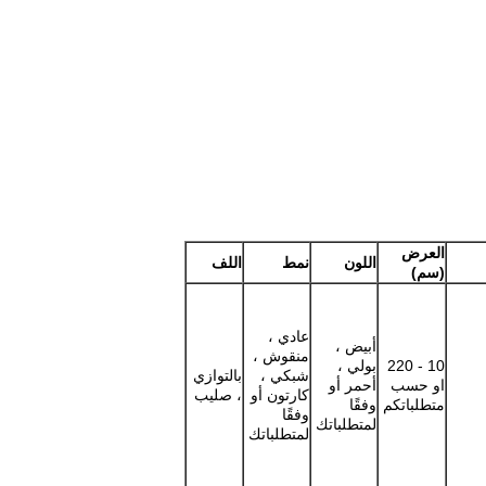
العرض
اللون
نمط
اللف
(سم)
عادي ،
أبيض ،
منقوش ،
10 - 220
بولي ،
شبكي ،
بالتوازي
او حسب
أحمر أو
كارتون أو
، صليب
متطلباتكم
وفقًا
وفقًا
لمتطلباتك
لمتطلباتك