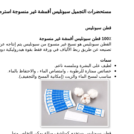
مستحضرات التجميل سبونليس أقمشة غير منسوجة استرطا
قطن سبونليس
100٪ قطن سبونليس أقمشة غير منسوجة
تصنيعه عن طريق ربط الألياف في ورقة فقط بقوة هيدروليكية دون ا
سمات
لطيف على البشرة وملمسه ناعم.
خصائص ممتازة للرطوبة ، وامتصاص الماء ، والاحتفاظ بالماء.
مناسب لمسح الماء والزيت (إمكانية المسح والتجفيف).
قطن سبونليس يستخدم كمناشف مبللة يمكن التخلص منها