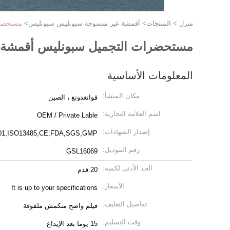
منزل
>
المنتجات
>
أقمشة غير منسوجة سبونليس سبونليس
>
مستحضرا
مستحضرات التجميل سبونليس أقمشة غ
المعلومات الأساسية
مكان المنشأ:
قوانغدونغ ، الصين
اسم العلامة التجارية:
OEM / Private Lable
إصدار الشهادات:
01,ISO13485,CE,FDA,SGS,GMP
رقم الموديل:
GSL16069
الحد الأدنى لكمية:
20 قدم
الأسعار:
It is up to your specifications
تفاصيل التغليف:
فيلم واضح منكمش ملفوفة
وقت التسليم:
15 يوما بعد الإيداع