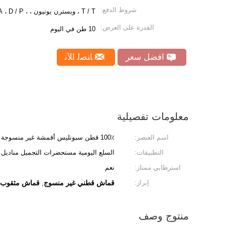
شروط الدفع:
T / T ، ويسترن يونيون ، ، L / C ، D / A ، D / P
القدرة على العرض:
10 طن في اليوم
افضل سعر
ﺎﺘﺼﻟ ﺍﻶﻧ
معلومات تفصيلية
اسم العنصر:
100٪ قطن سبونليس أقمشة غير منسوجة مع استرطاب ممتاز
التطبيقات:
السلع اليومية مستحضرات التجميل مناديل 
استرطابي ممتاز:
نعم
إبراز:
قماش قطني غير منسوج
قماش مثقوب ب
,
منتوج وصف