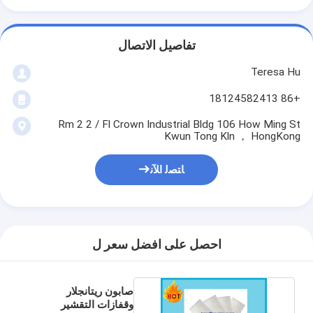
تفاصيل الاتصال
Teresa Hu
+86 18124582413
Rm 2 2 / Fl Crown Industrial Bldg 106 How Ming St
Kwun Tong Kln ， HongKong
ﺎﺘﺼﻟ ﺍﻶﻧ
احصل على افضل سعر ل
صابون ريتانجلار
وقفازات التقشير