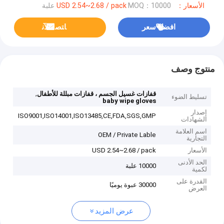
الأسعار：USD 2.54~2.68 / pack
MOQ：10000 علبة
افضل سعر
ﺎﺘﺼﻟ ﺍﻶﻧ
منتوج وصف
,
قفازات غسيل الجسم ، قفازات مبللة للأطفال
تسليط الضوء
baby wipe gloves
إصدار
ISO9001,ISO14001,ISO13485,CE,FDA,SGS,GMP
الشهادات
اسم العلامة
OEM / Private Lable
التجارية
الأسعار
USD 2.54~2.68 / pack
الحد الأدنى
10000 علبة
لكمية
القدرة على
30000 عبوة يوميًا
العرض
عرض المزيد