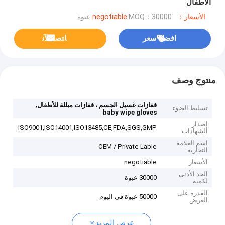
الأطفال
الأسعار：negotiable
MOQ：30000 عبوة
افضل سعر
ﺎﺘﺼﻟ ﺍﻶﻧ
منتوج وصف
,
قفازات غسيل الجسم ، قفازات مبللة للأطفال
تسليط الضوء
baby wipe gloves
إصدار
ISO9001,ISO14001,ISO13485,CE,FDA,SGS,GMP
الشهادات
اسم العلامة
OEM / Private Lable
التجارية
الأسعار
negotiable
الحد الأدنى
30000 عبوة
لكمية
القدرة على
50000 عبوة في اليوم
العرض
عرض المزيد