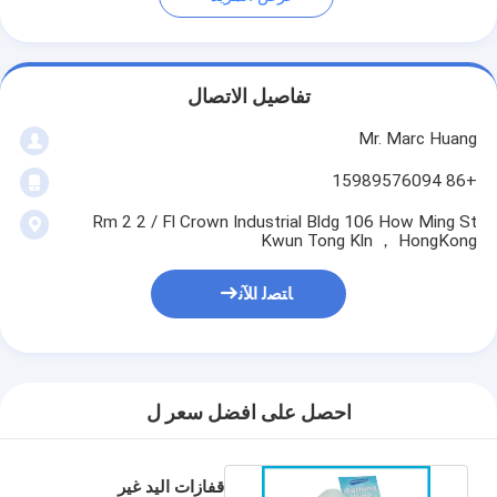
تفاصيل الاتصال
Mr. Marc Huang
+86 15989576094
Rm 2 2 / Fl Crown Industrial Bldg 106 How Ming St
Kwun Tong Kln ， HongKong
ﺎﺘﺼﻟ ﺍﻶﻧ
احصل على افضل سعر ل
قفازات اليد غير