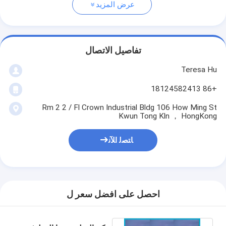
عرض المزيد
تفاصيل الاتصال
Teresa Hu
+86 18124582413
Rm 2 2 / Fl Crown Industrial Bldg 106 How Ming St
Kwun Tong Kln ， HongKong
ﺎﺘﺼﻟ ﺍﻶﻧ
احصل على افضل سعر ل