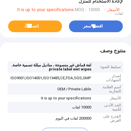
لإعادة الاستخدام للمنزل
الأسعار：It is up to your specifications
MOQ：10000
لفات
افضل سعر
ﺎﺘﺼﻟ ﺍﻶﻧ
منتوج وصف
,
لفة قماش غير منسوجة ، مناديل مبللة تسمية خاصة
تسليط الضوء
private label wet wipes
إصدار
ISO9001,ISO14001,ISO13485,CE,FDA,SGS,GMP
الشهادات
اسم العلامة
OEM / Private Lable
التجارية
الأسعار
It is up to your specifications
الحد الأدنى
10000 لفات
لكمية
القدرة على
200000 لفات في اليوم
العرض