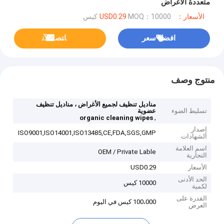
متعددة الأغراض
الأسعار：USD0.29
MOQ：10000 كيس
افضل سعر
ﺎﺘﺼﻟ ﺍﻶﻧ
منتوج وصف
مناديل تنظيف لجميع الأغراض ، مناديل تنظيف
تسليط الضوء
عضوية
,
organic cleaning wipes
إصدار
ISO9001,ISO14001,ISO13485,CE,FDA,SGS,GMP
الشهادات
اسم العلامة
OEM / Private Lable
التجارية
الأسعار
USD0.29
الحد الأدنى
10000 كيس
لكمية
القدرة على
100،000 كيس في اليوم
العرض