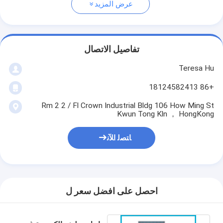
عرض المزيد
تفاصيل الاتصال
Teresa Hu
+86 18124582413
Rm 2 2 / Fl Crown Industrial Bldg 106 How Ming St
Kwun Tong Kln ， HongKong
ﺎﺘﺼﻟ ﺍﻶﻧ
احصل على افضل سعر ل