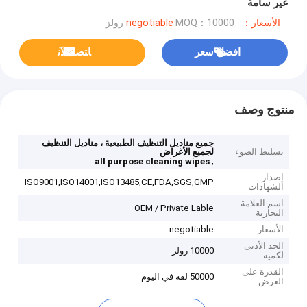
غير سامة
الأسعار：negotiable
MOQ：10000 رولز
افضل سعر
ﺎﺘﺼﻟ ﺍﻶﻧ
منتوج وصف
جميع مناديل التنظيف الطبيعية ، مناديل التنظيف
تسليط الضوء
لجميع الأغراض
,
all purpose cleaning wipes
إصدار
ISO9001,ISO14001,ISO13485,CE,FDA,SGS,GMP
الشهادات
اسم العلامة
OEM / Private Lable
التجارية
الأسعار
negotiable
الحد الأدنى
10000 رولز
لكمية
القدرة على
50000 لفة في اليوم
العرض