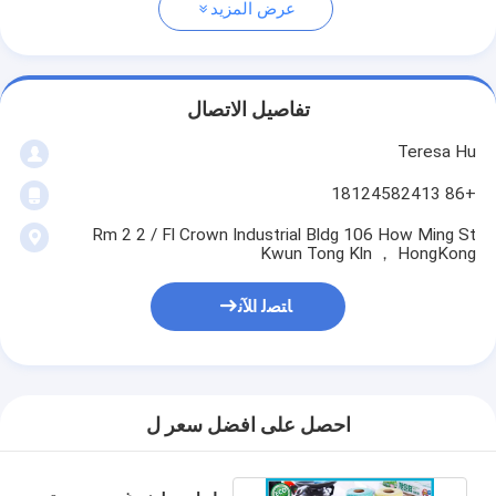
عرض المزيد
تفاصيل الاتصال
Teresa Hu
+86 18124582413
Rm 2 2 / Fl Crown Industrial Bldg 106 How Ming St
Kwun Tong Kln ， HongKong
ﺎﺘﺼﻟ ﺍﻶﻧ
احصل على افضل سعر ل