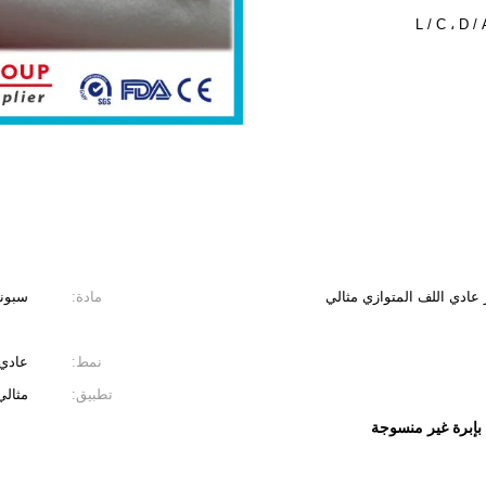
نسوج 45GSM 30٪ فسكوز عادي اللف المتوازي مثالي
مادة:
سبونليس 0
نمط:
عادي
تطبيق:
مثالي
إبرة غير منسوجة