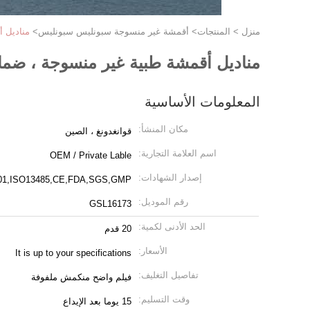
منزل
>
المنتجات
>
أقمشة غير منسوجة سبونليس سبونليس
>
مناديل 
مناديل أقمشة طبية غير منسوجة ، ضما
المعلومات الأساسية
مكان المنشأ:
قوانغدونغ ، الصين
اسم العلامة التجارية:
OEM / Private Lable
إصدار الشهادات:
01,ISO13485,CE,FDA,SGS,GMP
رقم الموديل:
GSL16173
الحد الأدنى لكمية:
20 قدم
الأسعار:
It is up to your specifications
تفاصيل التغليف:
فيلم واضح منكمش ملفوفة
وقت التسليم:
15 يوما بعد الإيداع