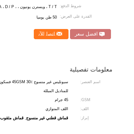
شروط الدفع:
T / T ، ويسترن يونيون ، ، L / C ، D / A ، D / P
القدرة على العرض:
50 طن يوميا
افضل سعر
ﺎﺘﺼﻟ ﺍﻶﻧ
معلومات تفصيلية
اسم العنصر:
سبونليس غير م
للمناديل المبللة
GSM:
45 جرام
اللف:
اللف المتوازي
إبراز:
قماش قطني غير منسوج
قماش مثقوب ب
,