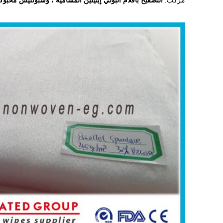
مركب:
التصفيح بأفلام البولي إيثيلين المسامية ، وسبونليس محبوك