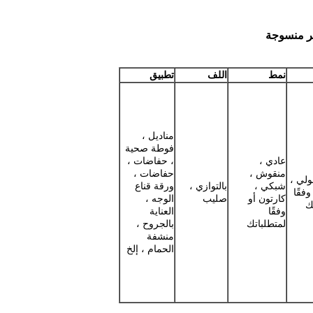
ير منسوجة
نمط
اللف
تطبيق
مناديل ،
فوطة صحية
عادي ،
، حفاضات ،
منقوش ،
حفاضات ،
ولي ،
شبكي ،
بالتوازي ،
ورقة قناع
فقًا
كارتون أو
صليب
الوجه ،
ك
وفقًا
العناية
لمتطلباتك
بالجروح ،
منشفة
الحمام ، إلخ