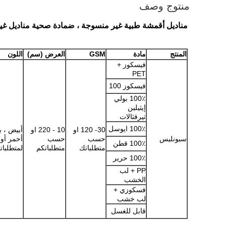
منتوج وصف
مناديل أقمشة طبية غير منسوجة ، ضمادة صحية مناديل غ
المنتج
مادة
GSM
العرض (سم)
اللون
فيسكوز +
PET
فيسكوز 100
100٪ بولي
إيثيلين
تيرفثالات
100٪ ايوسل
30- 120 او
10 - 220 او
أبيض ، ب
سبونليس
حسب
حسب
أحمر أو و
100٪ قطن
متطلباتك
متطلباتكم
لمتطلبات
100٪ حرير
PP + لب
الخشب
فسكوزي +
لب خشب
قابل للغسل