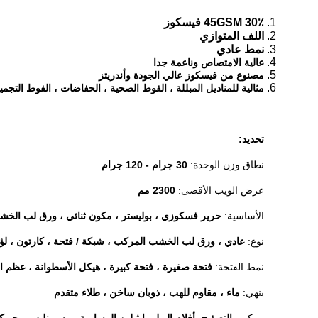
45GSM 30٪ فيسكوز
اللف المتوازي
نمط عادي
عالية الامتصاص وناعمة جدا
مصنوع من فيسكوز عالي الجودة وأندريتز
مثالية للمناديل المبللة ، الفوط الصحية ، الحفاضات ، الفوط التجميل
تحديد:
نطاق وزن الوحدة:
30 جرام - 120 جرام
عرض الويب الأقصى:
2300 مم
الأساسية:
حرير فسكوزي ، بوليستر ، مكون ثنائي ، ورق لب الخشب ، 100٪ ايوسل ، 100٪ قطن ، 100٪ ح
نوع:
عادي ، ورق لب الخشب المركب ، شبكة / فتحة ، كارتون ، لؤلؤي
نمط الفتحة:
فتحة صغيرة ، فتحة كبيرة ، هيكل الأسطوانة ، عظم 
ينهي:
ماء ، مقاوم للهب ، ذوبان ساخن ، طلاء متقدم