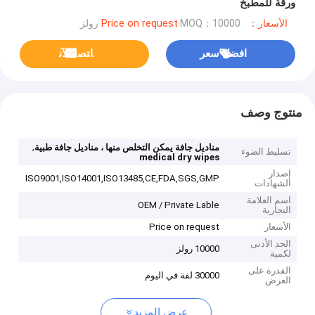
ورقة للمطبخ
الأسعار：Price on request
MOQ：10000 رولز
افضل سعر
ﺎﺘﺼﻟ ﺍﻶﻧ
منتوج وصف
,
مناديل جافة يمكن التخلص منها ، مناديل جافة طبية
تسليط الضوء
medical dry wipes
إصدار
ISO9001,ISO14001,ISO13485,CE,FDA,SGS,GMP
الشهادات
اسم العلامة
OEM / Private Lable
التجارية
الأسعار
Price on request
الحد الأدنى
10000 رولز
لكمية
القدرة على
30000 لفة في اليوم
العرض
عرض المزيد