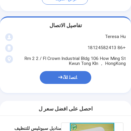
تفاصيل الاتصال
Teresa Hu
+86 18124582413
Rm 2 2 / Fl Crown Industrial Bldg 106 How Ming St
Kwun Tong Kln ， HongKong
ﺎﺘﺼﻟ ﺍﻶﻧ
احصل على افضل سعر ل
مناديل سبونليس للتنظيف