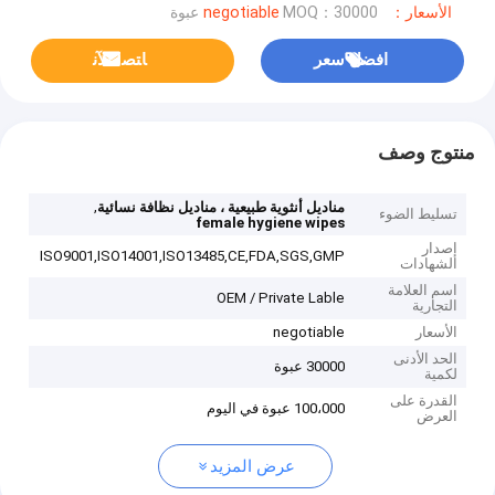
الأسعار：negotiable
MOQ：30000 عبوة
افضل سعر
ﺎﺘﺼﻟ ﺍﻶﻧ
منتوج وصف
,
مناديل أنثوية طبيعية ، مناديل نظافة نسائية
تسليط الضوء
female hygiene wipes
إصدار
ISO9001,ISO14001,ISO13485,CE,FDA,SGS,GMP
الشهادات
اسم العلامة
OEM / Private Lable
التجارية
الأسعار
negotiable
الحد الأدنى
30000 عبوة
لكمية
القدرة على
100،000 عبوة في اليوم
العرض
عرض المزيد