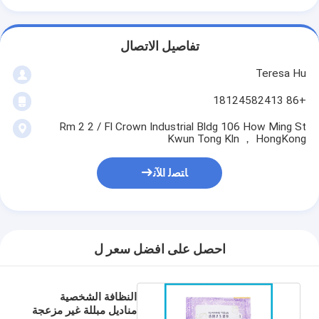
تفاصيل الاتصال
Teresa Hu
+86 18124582413
Rm 2 2 / Fl Crown Industrial Bldg 106 How Ming St
Kwun Tong Kln ， HongKong
ﺎﺘﺼﻟ ﺍﻶﻧ
احصل على افضل سعر ل
النظافة الشخصية
مناديل مبللة غير مزعجة