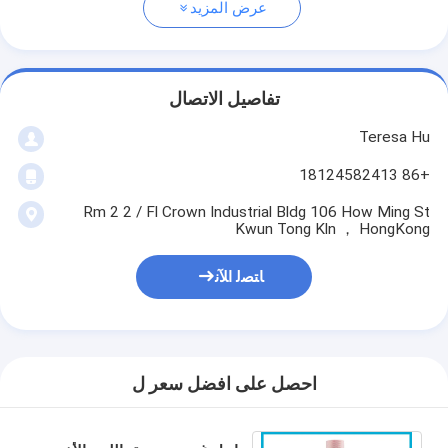
عرض المزيد
تفاصيل الاتصال
Teresa Hu
+86 18124582413
Rm 2 2 / Fl Crown Industrial Bldg 106 How Ming St
Kwun Tong Kln ， HongKong
ﺎﺘﺼﻟ ﺍﻶﻧ
احصل على افضل سعر ل