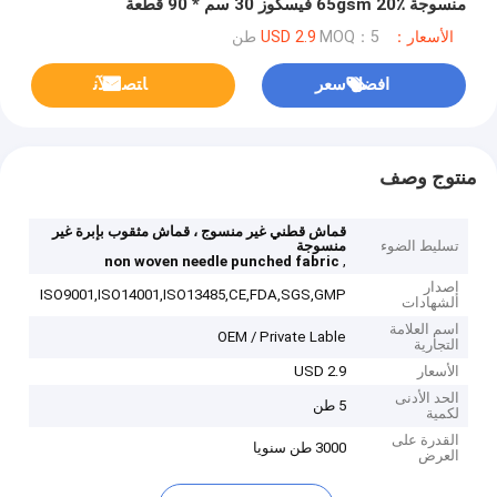
منسوجة 65gsm 20٪ فيسكوز 30 سم * 90 قطعة
الأسعار：USD 2.9
MOQ：5 طن
افضل سعر
ﺎﺘﺼﻟ ﺍﻶﻧ
منتوج وصف
قماش قطني غير منسوج ، قماش مثقوب بإبرة غير
تسليط الضوء
منسوجة
,
non woven needle punched fabric
إصدار
ISO9001,ISO14001,ISO13485,CE,FDA,SGS,GMP
الشهادات
اسم العلامة
OEM / Private Lable
التجارية
الأسعار
USD 2.9
الحد الأدنى
5 طن
لكمية
القدرة على
3000 طن سنويا
العرض