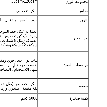
33gsm-120gsm
مجموعة الوزن
مقاس
يمكن تخصيص
اللون
أبيض ، أحمر ، برتقالي ، أ
الطباعة (مثل خط الموجة 
زهرة ، (يمكن تخصيص أخ
بعد العلاج
شبكة ، 22 شبكة وشبكة EF)
ثبات لون جيد ، قوي ومتين
مواصفات المنتج
الامتصاص ، خالٍ من السي
سهل الاستخدام ، النظافة 
يمكن تخصيصها (مثل حقيبة OPP ، حقيبة 
صفقة
لفة مثقبة ، صندوق ورقي
كمية صغيرة
5000 كجم