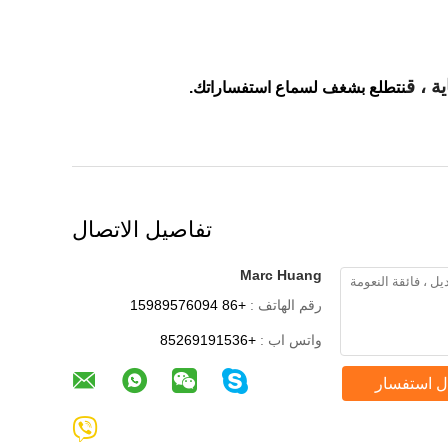
ة ، ق
نتطلع بشغف لسماع استفساراتك.
تفاصيل الاتصال
Marc Huang
رقم الهاتف :
+86 15989576094
واتس اب :
+85269191536
ل استفسار