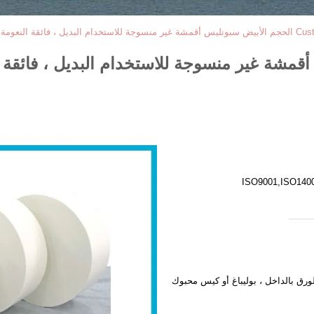
دام البديل ، فائقة النعومة وسميكة
ISO9001,ISO140
لورق بالداخل ، بوليباغ أو كيس محبوك