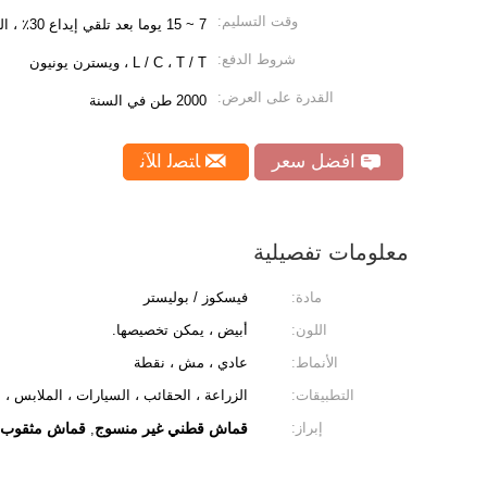
وقت التسليم:
7 ~ 15 يوما بعد تلقي إيداع 30٪ ، التوازن قبل الشحن
شروط الدفع:
L / C ، T / T ، ويسترن يونيون
القدرة على العرض:
2000 طن في السنة
افضل سعر
ﺎﺘﺼﻟ ﺍﻶﻧ
معلومات تفصيلية
مادة:
فيسكوز / بوليستر
اللون:
أبيض ، يمكن تخصيصها.
الأنماط:
عادي ، مش ، نقطة
التطبيقات:
الزراعة ، الحقائب ، السيارات ، الملابس ، 
إبراز:
قماش قطني غير منسوج
قماش مثقوب ب
,