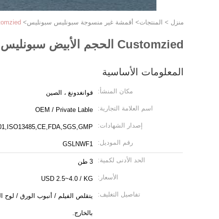
منزل
>
المنتجات
>
أقمشة غير منسوجة سبونليس سبونليس
>
Customzied الحجم الأبيض سبونليس أقمشة غير منسوجة للاستخ
Customzied الحجم الأبيض سبونليس أقمشة غير منسوجة للاستخدام البديل ، فائقة النعومة وسميكة
المعلومات الأساسية
مكان المنشأ:
قوانغدونغ ، الصين
اسم العلامة التجارية:
OEM / Private Lable
إصدار الشهادات:
01,ISO13485,CE,FDA,SGS,GMP
رقم الموديل:
GSLNWF1
الحد الأدنى لكمية:
3 طن
الأسعار:
USD 2.5~4.0 / KG
تفاصيل التغليف:
يتقلص الفيلم / أنبوب الورق / لوح ا
بالخارج.