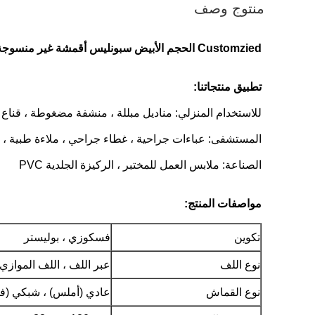
منتوج وصف
Customzied الحجم الأبيض سبونليس أقمشة غير منسوجة للاستخدام البديل ، فائقة النعومة وسميكة
تطبيق منتجاتنا:
للاستخدام المنزلي: مناديل مبللة ، منشفة مضغوطة ، قناع ت
المستشفى: عباءات جراحية ، غطاء جراحي ، ملاءة طبية 
الصناعة: ملابس العمل للمختبر ، الركيزة الجلدية PVC
مواصفات المنتج:
تكوين
فسكوزي ، بوليستر
نوع اللف
عبر اللف ، اللف الموازي
نوع القماش
عادي (أملس) ، شبكي (فتح