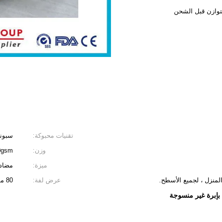
تقنيات محبوكة:
سبون
وزن:
00gsm
ميزة:
مضاد 
المنزل ، لجميع الأسطح.
عرض لفة:
80 مم إلى 2200 مم ، يمكن قصها بعرض مختلف
إبرة غير منسوجة