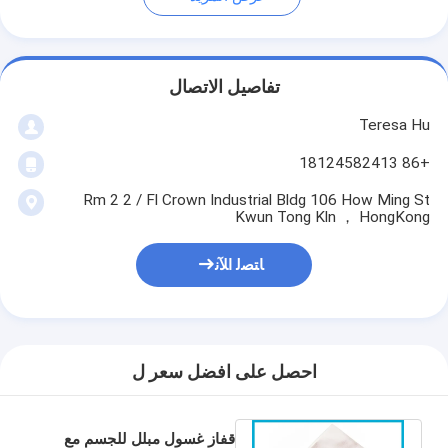
تفاصيل الاتصال
Teresa Hu
+86 18124582413
Rm 2 2 / Fl Crown Industrial Bldg 106 How Ming St
Kwun Tong Kln ， HongKong
ﺎﺘﺼﻟ ﺍﻶﻧ
احصل على افضل سعر ل
قفاز غسول مبلل للجسم مع