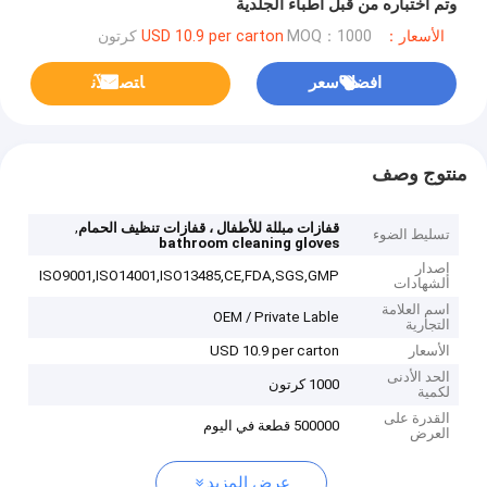
وتم اختباره من قبل أطباء الجلدية
الأسعار：USD 10.9 per carton
MOQ：1000 كرتون
افضل سعر
ﺎﺘﺼﻟ ﺍﻶﻧ
منتوج وصف
,
قفازات مبللة للأطفال ، قفازات تنظيف الحمام
تسليط الضوء
bathroom cleaning gloves
إصدار
ISO9001,ISO14001,ISO13485,CE,FDA,SGS,GMP
الشهادات
اسم العلامة
OEM / Private Lable
التجارية
الأسعار
USD 10.9 per carton
الحد الأدنى
1000 كرتون
لكمية
القدرة على
500000 قطعة في اليوم
العرض
عرض المزيد