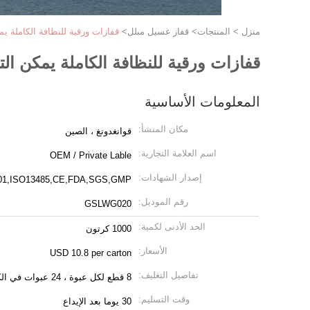
منزل
>
المنتجات
>
قفاز غسيل مبلل
>
قفازات ورقية للنظافة الكاملة ي
قفازات ورقية للنظافة الكاملة يمكن ال
المعلومات الأساسية
مكان المنشأ:
قوانغدونغ ، الصين
اسم العلامة التجارية:
OEM / Private Lable
إصدار الشهادات:
01,ISO13485,CE,FDA,SGS,GMP
رقم الموديل:
GSLWG020
الحد الأدنى لكمية:
1000 كرتون
الأسعار:
USD 10.8 per carton
تفاصيل التغليف:
8 قطع لكل عبوة ، 24 عبوات في الكرتون
وقت التسليم:
30 يوما بعد الإيداع