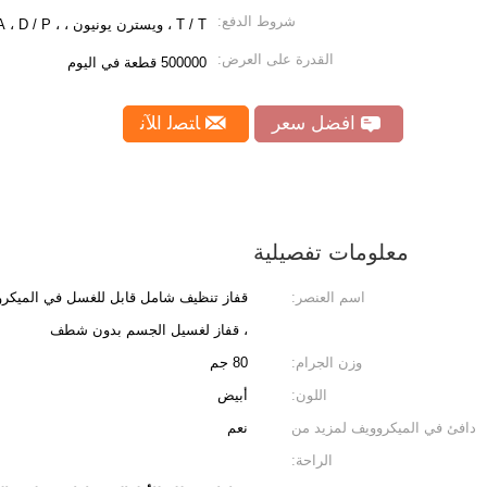
شروط الدفع:
T / T ، ويسترن يونيون ، ، L / C ، D / A ، D / P
القدرة على العرض:
500000 قطعة في اليوم
افضل سعر
ﺎﺘﺼﻟ ﺍﻶﻧ
معلومات تفصيلية
اسم العنصر:
قفاز تنظيف شامل قابل للغسل في الميكروو
، قفاز لغسيل الجسم بدون شطف
وزن الجرام:
80 جم
اللون:
أبيض
دافئ في الميكروويف لمزيد من
نعم
الراحة: