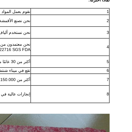
لماذا أخترتنا:
1
نقوم بعمل المواد ا
2
نحن نصنع الأقمشة غ
3
نحن نستخدم ألياف
4
ISO22716 SGS FDA
5
أكثر من 30 عامًا من الخبرة في الإنتاج ، أتمتة عالية.
6
تقع في ميناء شنت
7
أكثر من 150.000 منطقة مصنع ، التسليم في الوقت المحدد
8
إنجازات عالية في ح