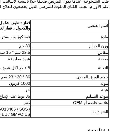
طب الشيخوخة: عندما يكون المريض ضعيفًا جدًا بالنسبة لأساليب ال
علم الأورام: تجنب الكتان الملوث للمرضى الذين يخضعون للعلاج ال
قفاز تنظيف شامل 
اسم العنصر
والكحول ، قفاز 
مادة
فيسكوز وبوليستر
وزن الجرام
80 جم
مقاس
22.5 سم * 15 سم
صفقة
عبوة مطبوعة
التعبئة
8 قطع لكل عبوة ، 24 عبوات في الكرتون
حجم الورق المقوى
36 * 20 * 23 سم
موك
1000 كرتون
عينة
حر
موعد التسليم
35 يوما عند الإيداع
علامة خاصة أو OEM
نعم
SO13485 / SGS /
الشهادات
-EU / GMPC-US