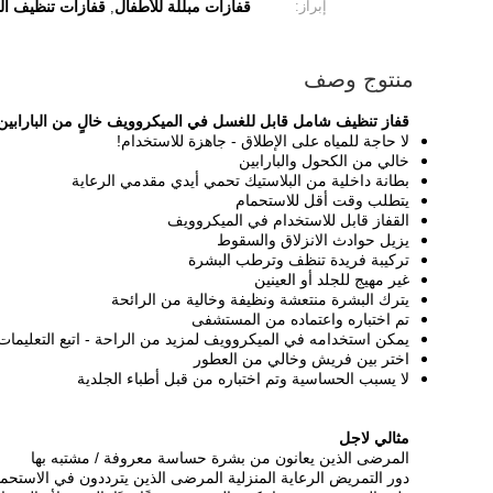
إبراز:
قفازات مبللة للأطفال
قفازات تنظيف ال
,
منتوج وصف
قفاز تنظيف شامل قابل للغسل في الميكروويف خالٍ من البارابي
لا حاجة للمياه على الإطلاق - جاهزة للاستخدام!
خالي من الكحول والبارابين
بطانة داخلية من البلاستيك تحمي أيدي مقدمي الرعاية
يتطلب وقت أقل للاستحمام
القفاز قابل للاستخدام في الميكروويف
يزيل حوادث الانزلاق والسقوط
تركيبة فريدة تنظف وترطب البشرة
غير مهيج للجلد أو العينين
يترك البشرة منتعشة ونظيفة وخالية من الرائحة
تم اختباره واعتماده من المستشفى
يمكن استخدامه في الميكروويف لمزيد من الراحة - اتبع التعليمات
اختر بين فريش وخالي من العطور
لا يسبب الحساسية وتم اختباره من قبل أطباء الجلدية
مثالي لاجل
المرضى الذين يعانون من بشرة حساسة معروفة / مشتبه بها
دور التمريض الرعاية المنزلية المرضى الذين يترددون في الاستحم