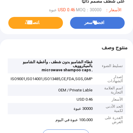
على شطف مصمم ذاتيًا
الأسعار：USD 0.46
MOQ：30000 عبوة
افضل سعر
ﺎﺘﺼﻟ ﺍﻶﻧ
منتوج وصف
غطاء الشامبو بدون شطف ، وأغطية الشامبو
تسليط الضوء
بالميكروويف
,
microwave shampoo caps
إصدار
ISO9001,ISO14001,ISO13485,CE,FDA,SGS,GMP
الشهادات
اسم العلامة
OEM / Private Lable
التجارية
الأسعار
USD 0.46
الحد الأدنى
30000 عبوة
لكمية
القدرة على
100،000 عبوة في اليوم
العرض