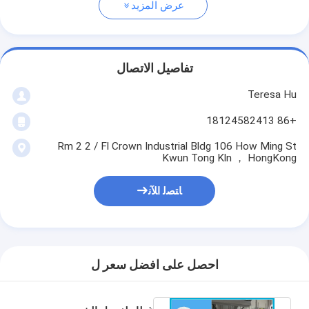
عرض المزيد
تفاصيل الاتصال
Teresa Hu
+86 18124582413
Rm 2 2 / Fl Crown Industrial Bldg 106 How Ming St
Kwun Tong Kln ， HongKong
ﺎﺘﺼﻟ ﺍﻶﻧ
احصل على افضل سعر ل