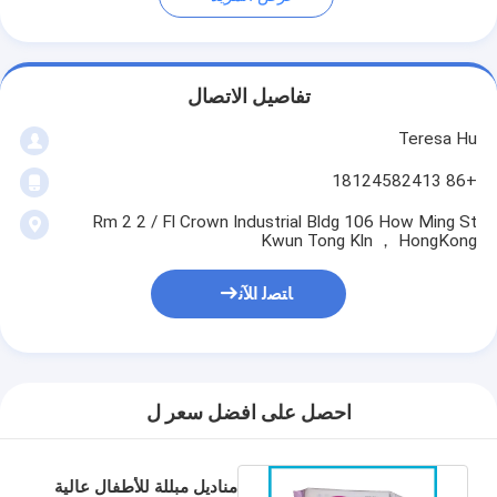
تفاصيل الاتصال
Teresa Hu
+86 18124582413
Rm 2 2 / Fl Crown Industrial Bldg 106 How Ming St
Kwun Tong Kln ， HongKong
ﺎﺘﺼﻟ ﺍﻶﻧ
احصل على افضل سعر ل
مناديل مبللة للأطفال عالية