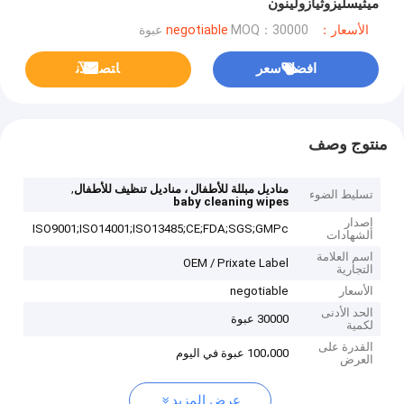
ميثيسليزوثيازولينون
الأسعار：negotiable
MOQ：30000 عبوة
افضل سعر
ﺎﺘﺼﻟ ﺍﻶﻧ
منتوج وصف
,
مناديل مبللة للأطفال ، مناديل تنظيف للأطفال
تسليط الضوء
baby cleaning wipes
إصدار
ISO9001;ISO14001;ISO13485;CE;FDA;SGS;GMPc
الشهادات
اسم العلامة
OEM / Prixate Label
التجارية
الأسعار
negotiable
الحد الأدنى
30000 عبوة
لكمية
القدرة على
100،000 عبوة في اليوم
العرض
عرض المزيد