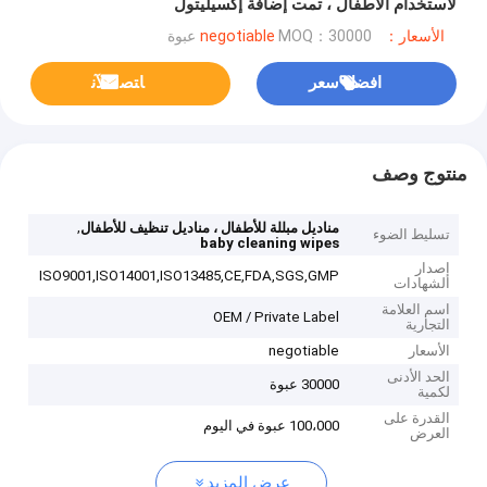
لاستخدام الأطفال ، تمت إضافة إكسيليتول
الأسعار：negotiable
MOQ：30000 عبوة
افضل سعر
ﺎﺘﺼﻟ ﺍﻶﻧ
منتوج وصف
,
مناديل مبللة للأطفال ، مناديل تنظيف للأطفال
تسليط الضوء
baby cleaning wipes
إصدار
ISO9001,ISO14001,ISO13485,CE,FDA,SGS,GMP
الشهادات
اسم العلامة
OEM / Private Label
التجارية
الأسعار
negotiable
الحد الأدنى
30000 عبوة
لكمية
القدرة على
100،000 عبوة في اليوم
العرض
عرض المزيد