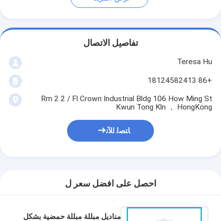
تفاصيل الاتصال
Teresa Hu
+86 18124582413
Rm 2 2 / Fl Crown Industrial Bldg 106 How Ming St
Kwun Tong Kln ， HongKong
ﺎﺘﺼﻟ ﺍﻶﻧ
احصل على افضل سعر ل
مناديل مبللة مبللة حمضية بشكل