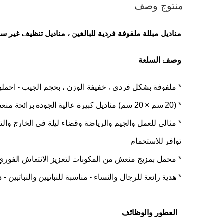
منتوج وصف
مناديل مبللة ملفوفة فردية للبالغين ، مناديل تنظيف غير 
وصف السلعة
* ملفوفة بشكل فردي ، خفيفة الوزن ، بحجم الجيب - احملها
* (20 سم × 20 سم) مناديل كبيرة عالية الجودة برائحة منعشة وتبقى رطبة لفترات طويلة
* مثالي للعمل والجيم والرياضة وقضاء ليلة في الخارج وال
توافر للاستحمام
* محمل بمزيج منعش من المكونات لتعزيز الانتعاش الفوري أ
* هدية رائعة للرجال والنساء - مناسبة للنباتيين والنباتيين -
العطور والوظائف