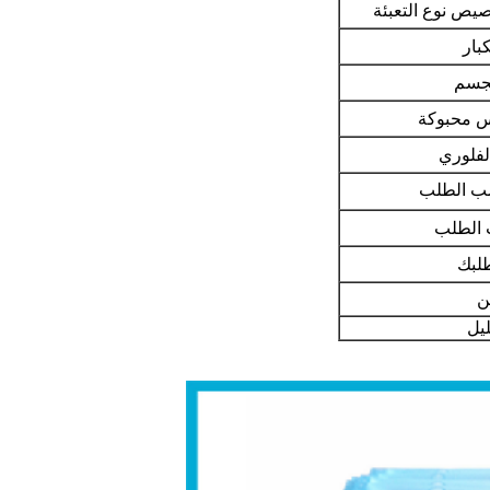
بار
لجسم
س محبوكة
لفلوري
ن
ليل