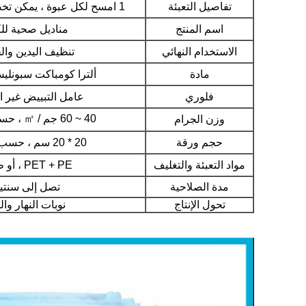
تفاصيل التعبئة
1 امسح لكل عبوة ، يمكن تخصيص نوع التعبئة
اسم المنتج
مناديل صحية للك
الاستخدام النهائي
تنظيف اليدين وا
مادة
ألترا كومباكت سبونلي
فلوري
عامل التبييض غير ا
40 ~ 60 جم ​​/ ㎡ ، حسب الطلب
وزن الجرام
حجم ورقة
20 * 20 سم ، حسب الطلب
مواد التعبئة والتغليف
PET + PE ، أو طلبك
مدة الصلاحية
تصل إلى سنتي
تحول الإنتاج
نوبات النهار وال