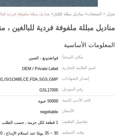
منزل
>
المنتجات
>
مناديل مبللة للكبار
>
مناديل مبللة ملفوفة فردية للب
مناديل مبللة ملفوفة فردية للبالغين ،
المعلومات الأساسية
مكان المنشأ:
قوانغدونغ ، الصين
اسم العلامة التجارية:
OEM / Private Label
إصدار الشهادات:
01,ISO13485,CE,FDA,SGS,GMP
رقم الموديل:
GSL17005
الحد الأدنى لكمية:
50000 عبوة
الأسعار:
negotiable
تفاصيل التغليف:
1 قطعة لكل حزمة ، حسب الطلب
وقت التسليم:
30 ~ 35 يومًا عند استلام الإيداع ، 20 ~ 25 يومًا للطلب المتكرر