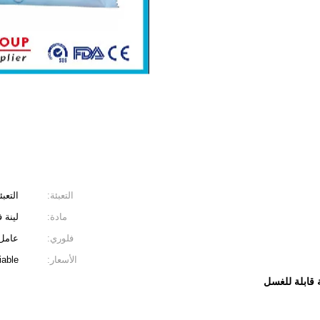
التعبئة:
التعب
مادة:
لينة فائ
فلوري:
عامل 
الأسعار:
iable
ة قابلة للغسل