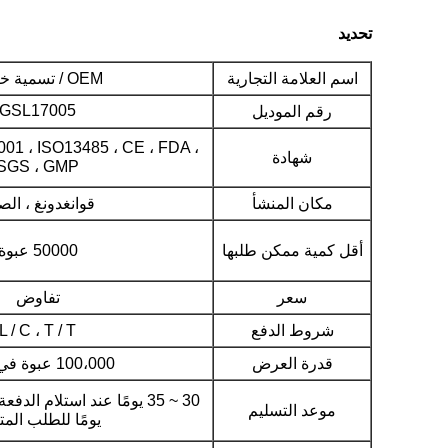
تحديد
اسم العلامة التجارية
OEM / تسمية خاصة
GSL17005
رقم الموديل
01 ، ISO13485 ، CE ، FDA ،
شهادة
SGS ، GMP
مكان المنشأ
قوانغدونغ ، الص
أقل كمية ممكن طلبها
50000 عبوة
سعر
تفاوض
شروط الدفع
L / C ، T / T
قدرة العرض
100،000 عبوة في اليوم
موعد التسليم
يومًا للطلب المت