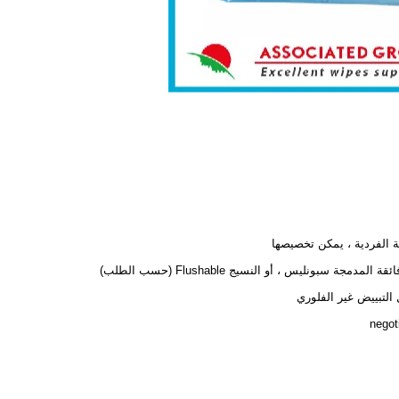
ئة الفردية ، يمكن تخصيصها
قة المدمجة سبونليس ، أو النسيج Flushable (حسب الطلب)
التبييض غير الفلوري
negot