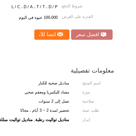
شروط الدفع:
L / C ، D / A ، T / T ، D / P
القدرة على العرض:
100،000 عبوة في اليوم
افضل سعر
ﺎﺘﺼﻟ ﺍﻶﻧ
معلومات تفصيلية
اسم المنتج:
مناديل صحية للكبار
ميزة:
مضاد للبكتيريا ومعقم صحي
صلاحية:
تصل إلى 2 سنوات
طلب عينة:
تحضير لمدة 2 ~ 3 أيام ، مجانًا
إبراز:
مناديل تواليت رطبة
مناديل تواليت مبلل
,