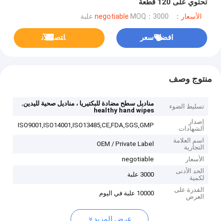
تحتوي على 120 قطعة
الأسعار：negotiable
MOQ：3000 علبة
افضل سعر
ﺎﺘﺼﻟ ﺍﻶﻧ
منتوج وصف
,
مناديل سطح مضادة للبكتيريا ، مناديل صحية لليدين
تسليط الضوء
healthy hand wipes
إصدار
ISO9001,ISO14001,ISO13485,CE,FDA,SGS,GMP
الشهادات
اسم العلامة
OEM / Private Label
التجارية
الأسعار
negotiable
الحد الأدنى
3000 علبة
لكمية
القدرة على
10000 علبة في اليوم
العرض
عرض المزيد