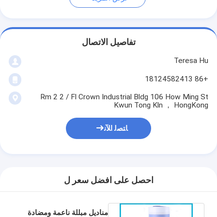
تفاصيل الاتصال
Teresa Hu
+86 18124582413
Rm 2 2 / Fl Crown Industrial Bldg 106 How Ming St
Kwun Tong Kln ， HongKong
ﺎﺘﺼﻟ ﺍﻶﻧ
احصل على افضل سعر ل
مناديل مبللة ناعمة ومضادة