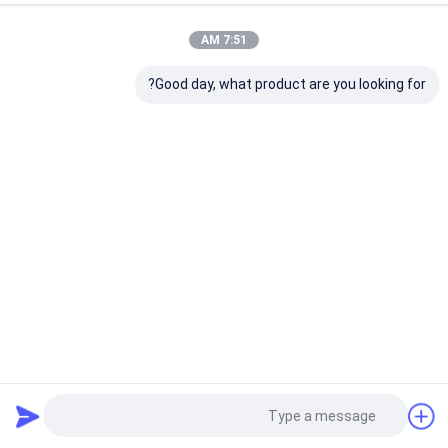
7:51 AM
Good day, what product are you looking for?
الكبار المريض سلس البول سرير المستشفى الاستحمام العناية
بالبشرة مناديل مبللة مناشف معطرة الألوة السفر حزمة
مناديل مبللة للكبار
2021-08-27
9 الرؤى